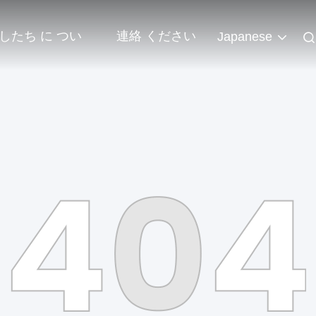
したち に つい
連絡 ください
Japanese