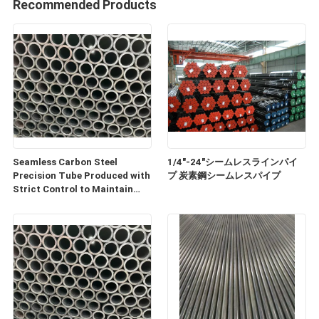
Recommended Products
Seamless Carbon Steel
1/4"-24"シームレスラインパイ
Precision Tube Produced with
プ 炭素鋼シームレスパイプ
Strict Control to Maintain
Consistent OD and ID
Tolerances for Performance