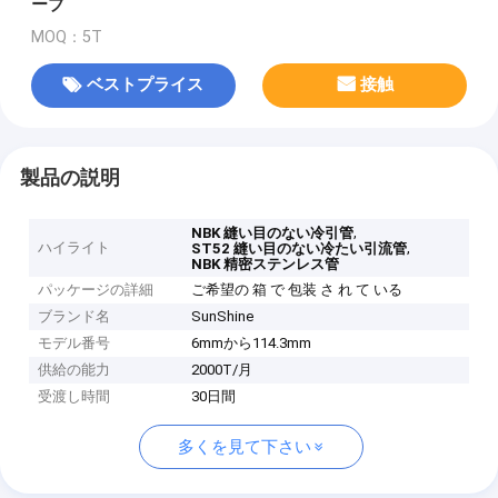
ーブ
MOQ：5T
ベストプライス
接触
製品の説明
,
NBK 縫い目のない冷引管
ハイライト
,
ST52 縫い目のない冷たい引流管
NBK 精密ステンレス管
パッケージの詳細
ご希望の 箱 で 包装 さ れ て いる
ブランド名
SunShine
モデル番号
6mmから114.3mm
供給の能力
2000T/月
受渡し時間
30日間
多くを見て下さい