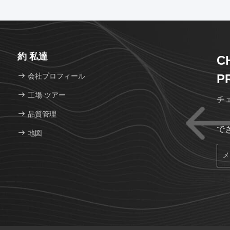
約 私達
C
会社プロフィール
P
工場 ツアー
チ
品質管理
で
地図