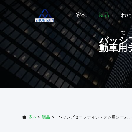
家へ
製品
わた
て
パッシ
動車用
家へ
>
製品
>
パッシブセーフティシステム用シーム