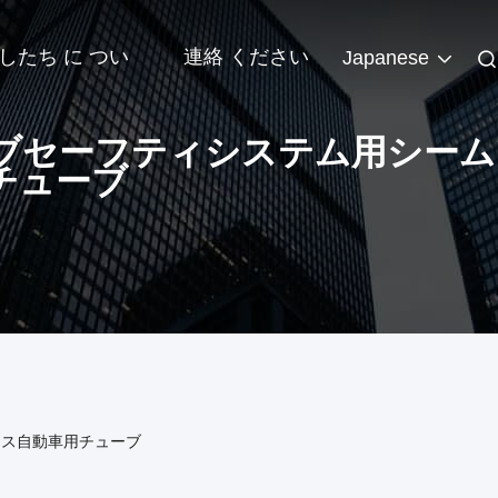
したち に つい
連絡 ください
Japanese
ブセーフティシステム用シーム
チューブ
レス自動車用チューブ