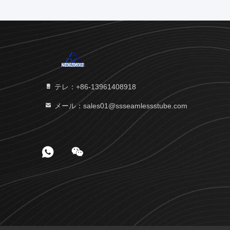
テレ：+86-13961408918
メール：sales01@ssseamlessstube.com