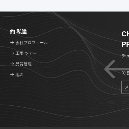
約 私達
C
会社プロフィール
P
工場 ツアー
チ
品質管理
で
地図