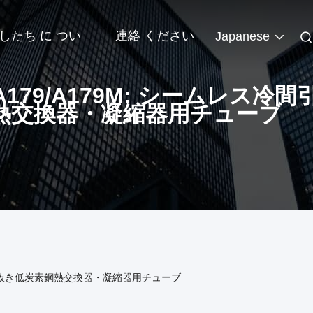
したち に つい
連絡 ください
Japanese
 A179/A179M: シームレス冷
熱交換器・凝縮器用チューブ
ス冷間引抜き低炭素鋼熱交換器・凝縮器用チューブ