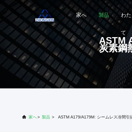
家へ
製品
わた
て
ASTM
炭素鋼
家へ
>
製品
>
ASTM A179/A179M: シームレ