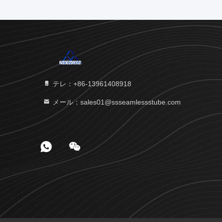
テレ：+86-13961408918
メール：sales01@ssseamlessstube.com