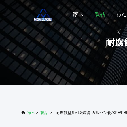
家へ
製品
わた
て
耐腐蝕
家へ
>
製品
>
耐腐蝕型SMLS鋼管:ガルバン化/3PE/FB