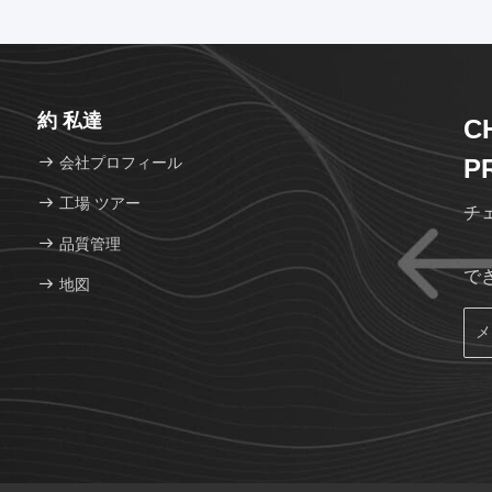
約 私達
C
会社プロフィール
P
工場 ツアー
チ
品質管理
で
地図