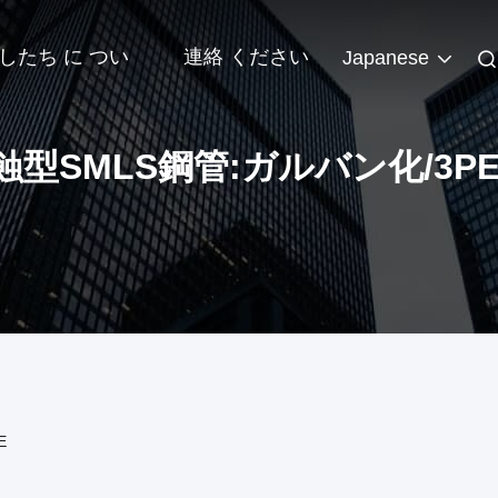
したち に つい
連絡 ください
Japanese
型SMLS鋼管:ガルバン化/3PE
E