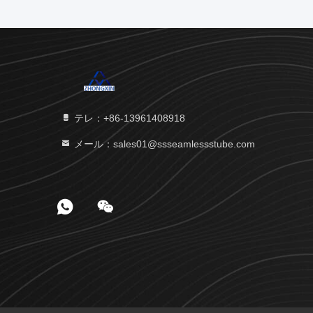
テレ：+86-13961408918
メール：sales01@ssseamlessstube.com